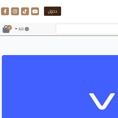
دخول
AR
0