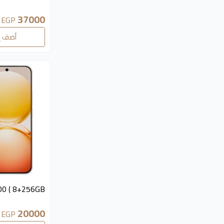
37000
EGP
أضف إ
0 ( 8+256GB )
20000
EGP