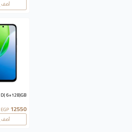
أضف إ
1D( 6+128)GB
12550
EGP
أضف إ