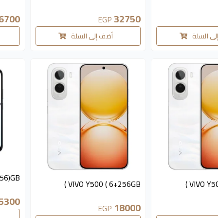
6700
32750
EGP
لى السلة
أضف إلى السلة
256)GB
متوفر 3 قطع
متوفر 4 قطع
VIVO Y500 ( 6+256GB )
VIVO Y50
5300
18000
EGP