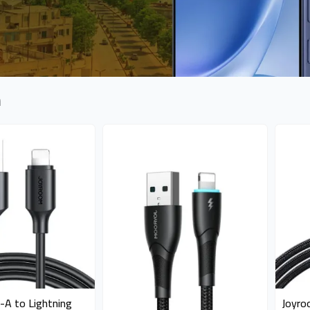
m
es
availab
A to Lightning
Joyro