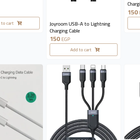
Charg
150
available 5 pieces
 to cart
Joyroom USB-A to Lightning
Charging Cable
150
EGP
Add to cart