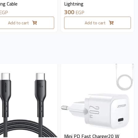
ing Cable
Lightning
300
EGP
EGP
Add to cart
Add to cart
available 5 pieces
Mini PD Fast Charger20 W