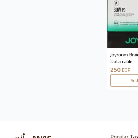
available 5 piec
Joyroom Brai
Data cable
250
EGP
Add
Popular Ta