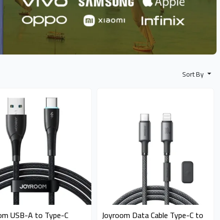
Sort By
le 5 pieces
available 5 pieces
om USB-A to Type-C
Joyroom Data Cable Type-C to