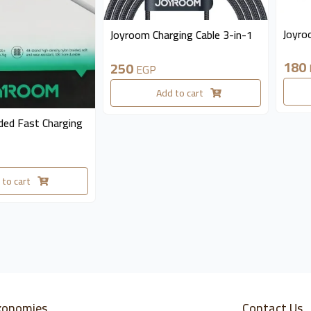
availab
available 5 pieces
Joyro
Joyroom Charging Cable 3-in-1
180
250
EGP
Add to cart
es
ded Fast Charging
 to cart
xonomies
Contact Us