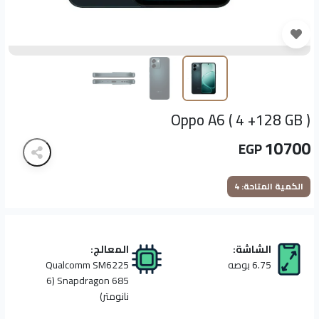
Oppo A6 ( 4 +128 GB )
10700
EGP
الكمية المتاحة: 4
الشاشة:
المعالج:
6.75 بوصه
Qualcomm SM6225
Snapdragon 685 (6
نانومتر)