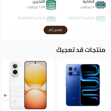
الذاكرة:
التخزين:
4 جيجابايت
128 جيجابايت
الكاميرا الخلفية:
الكاميرا الأمامية:
50 ميجابكسل
8 ميجابكسل
تفاصيل أكثر
البطارية:
7000 مللي امبير
منتجات قد تعجبكً