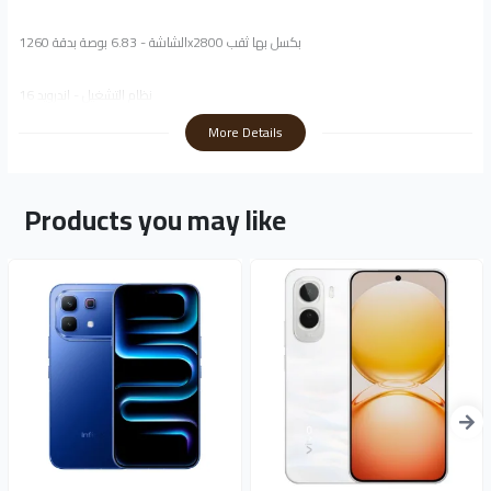
الشاشة - 6.83 بوصة بدقة 1260x2800 بكسل بها ثقب
نظام التشغيل - اندرويد 16
More Details
البطارية - 7000 مللي أمبير
Products you may like